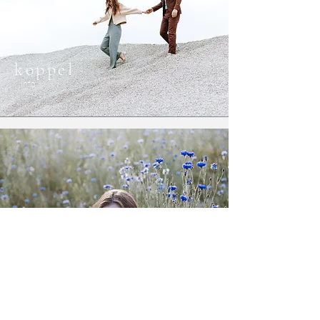
koppel
Info
portret
Info