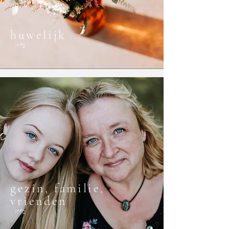
huwelijk
Info
gezin, familie,
vrienden
Info