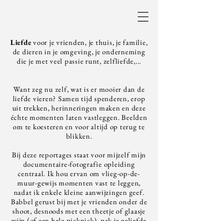
Liefde
voor je vrienden, je thuis, je familie,
de dieren in je omgeving, je onderneming
die je met veel passie runt, zelfliefde,...
Want zeg nu zelf, wat is er mooier dan de
liefde vieren? Samen tijd spenderen, erop
uit trekken, herinneringen maken en deze
échte momenten laten vastleggen. Beelden
om te koesteren en voor altijd op terug te
blikken.
Bij deze reportages staat voor mijzelf mijn
documentaire-fotografie opleiding
centraal. Ik hou ervan om vlieg-op-de-
muur-gewijs momenten vast te leggen,
nadat ik enkele kleine aanwijzingen geef.
Babbel gerust bij met je vrienden onder de
shoot, desnoods met een theetje of glaasje
wijn (of een hele picknick), pak je geliefde