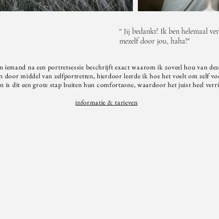
“ Jij bedankt! Ik ben helemaal ver
mezelf door jou, haha!"
n iemand na een portretsessie beschrijft exact waarom ik zoveel hou van de
n door middel van zelfportretten, hierdoor leerde ik hoe het voelt om zelf v
n is dit een grote stap buiten hun comfortzone, waardoor het juist heel verri
informatie & tarieven