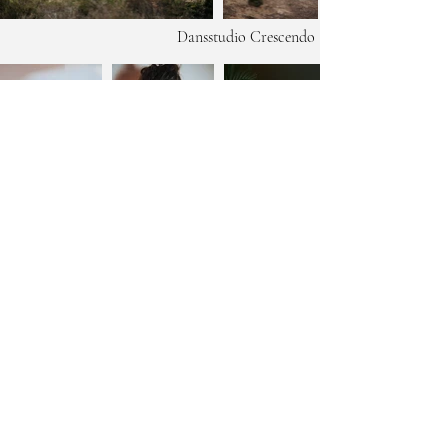
Dansstudio Crescendo
Merch
Compact Disk Dummies
Salone Narcissi